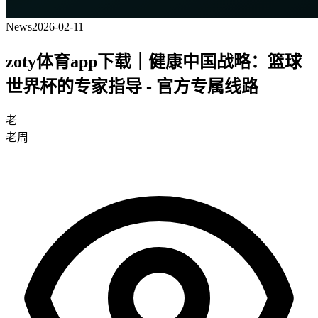
News
2026-02-11
zoty体育app下载｜健康中国战略：篮球
世界杯的专家指导 - 官方专属线路
老
老周