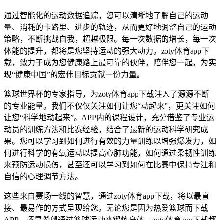
通过智能化的运动数据追踪，您可以清晰地了解自己的运动
量、消耗的卡路里、进步的轨迹，从而更好地调整自己的运动
策略，不断挑战自我，超越极限。每一次数据的增长，每一次
体能的提升，都将是您坚持运动的强大动力。zoty体育app下
载，致力于成为您健康路上最可靠的伙伴，陪伴您一起，为实
现“健康中国”的宏伟目标贡献一份力量。
篮球世界杯的专家指导，为zoty体育app下载注入了源源不断
的专业能量。我们不仅仅关注如何让您“动起来”，更关注如何
让您“科学地动起来”。APP内的课程设计，充分借鉴了专业运
动员的训练方法和比赛经验，结合了最新的运动科学研究成
果。您可以学习到如何进行有效的力量训练以增强爆发力，如
何进行科学的有氧运动以提高心肺功能，如何通过柔韧性训练
来预防运动损伤，甚至还可以学习到如何在比赛中保持专注和
自信的心理调节方法。
这些来自赛场一线的智慧，通过zoty体育app下载，将以最直
接、最易作的方式呈现给您。无论您是因为热爱篮球而下载
APP，还是希望通过篮球运动来锻炼身体，zoty体育app下载都