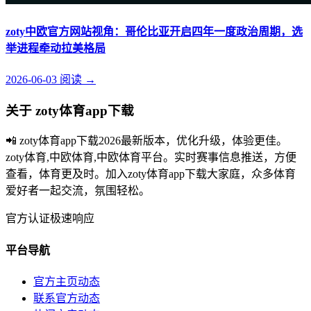
zoty中欧官方网站视角：哥伦比亚开启四年一度政治周期，选
举进程牵动拉美格局
2026-06-03
阅读
→
关于 zoty体育app下载
📲 zoty体育app下载2026最新版本，优化升级，体验更佳。
zoty体育,中欧体育,中欧体育平台。实时赛事信息推送，方便
查看，体育更及时。加入zoty体育app下载大家庭，众多体育
爱好者一起交流，氛围轻松。
官方认证
极速响应
平台导航
官方主页动态
联系官方动态