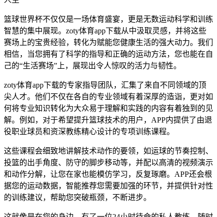
篮球世界杯不仅仅是一场体育盛宴，更是无数运动科学和训练
智慧的集中展现。zoty体育app下载从中汲取灵感，并将这些
赛场上的宝贵经验，转化为赋能您健康生活的强大动力。我们
相信，当您拥有了科学的指导和正确的运动方法，您也能在自
己的“生活赛场”上，展现出令人惊叹的活力与韧性。
zoty体育app下载的专家指导团队，汇集了来自不同领域的顶
尖人才。他们不仅在各自的专业领域有着深厚的造诣，更对如
何将专业知识转化为大众易于理解和实践的内容有着独到的见
解。例如，对于希望提升篮球技术的用户，APP内提供了由退
役职业球员和资深教练精心设计的专项训练课程。
这些课程会细致地讲解技术动作的要领，如运球的节奏控制、
投篮的出手角度、防守的脚步移动等，并配以高清的视频演示
和动作分解，让您在家也能模仿学习，反复琢磨。APP还会根
据您的运动数据，智能推荐您需要加强的环节，并提供针对性
的训练建议，帮助您突破瓶颈，不断进步。
这就像是在您的身边，有了一位24小时待命的私人教练，随时