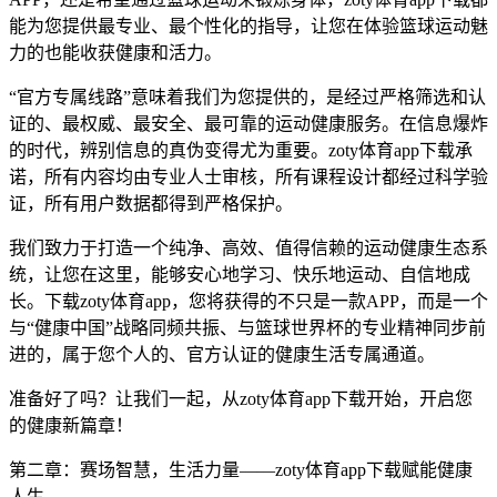
能为您提供最专业、最个性化的指导，让您在体验篮球运动魅
力的也能收获健康和活力。
“官方专属线路”意味着我们为您提供的，是经过严格筛选和认
证的、最权威、最安全、最可靠的运动健康服务。在信息爆炸
的时代，辨别信息的真伪变得尤为重要。zoty体育app下载承
诺，所有内容均由专业人士审核，所有课程设计都经过科学验
证，所有用户数据都得到严格保护。
我们致力于打造一个纯净、高效、值得信赖的运动健康生态系
统，让您在这里，能够安心地学习、快乐地运动、自信地成
长。下载zoty体育app，您将获得的不只是一款APP，而是一个
与“健康中国”战略同频共振、与篮球世界杯的专业精神同步前
进的，属于您个人的、官方认证的健康生活专属通道。
准备好了吗？让我们一起，从zoty体育app下载开始，开启您
的健康新篇章！
第二章：赛场智慧，生活力量——zoty体育app下载赋能健康
人生