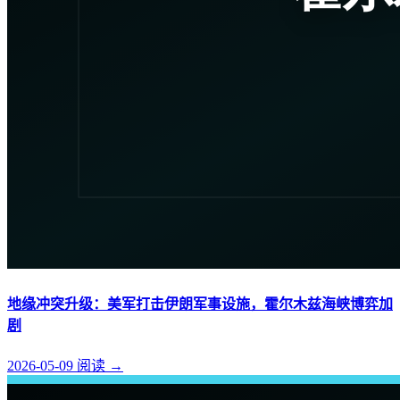
地缘冲突升级：美军打击伊朗军事设施，霍尔木兹海峡博弈加
剧
2026-05-09
阅读
→