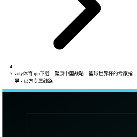
zoty体育app下载｜健康中国战略：篮球世界杯的专家指
导 - 官方专属线路