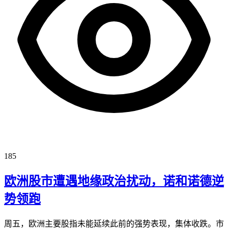
185
欧洲股市遭遇地缘政治扰动，诺和诺德逆
势领跑
周五，欧洲主要股指未能延续此前的强势表现，集体收跌。市