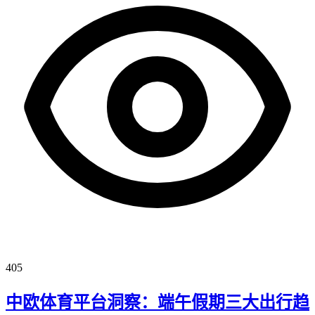
405
中欧体育平台洞察：端午假期三大出行趋