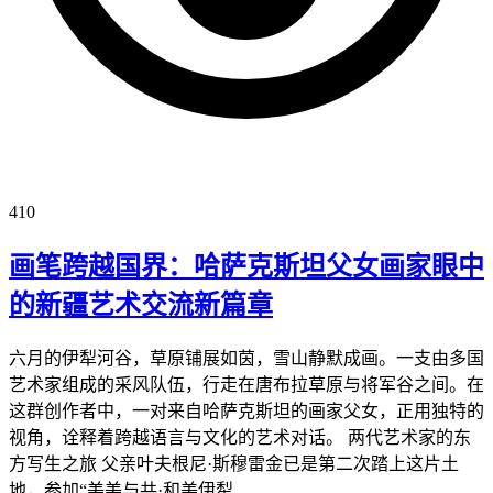
410
画笔跨越国界：哈萨克斯坦父女画家眼中
的新疆艺术交流新篇章
六月的伊犁河谷，草原铺展如茵，雪山静默成画。一支由多国
艺术家组成的采风队伍，行走在唐布拉草原与将军谷之间。在
这群创作者中，一对来自哈萨克斯坦的画家父女，正用独特的
视角，诠释着跨越语言与文化的艺术对话。 两代艺术家的东
方写生之旅 父亲叶夫根尼·斯穆雷金已是第二次踏上这片土
地，参加“美美与共·和美伊犁