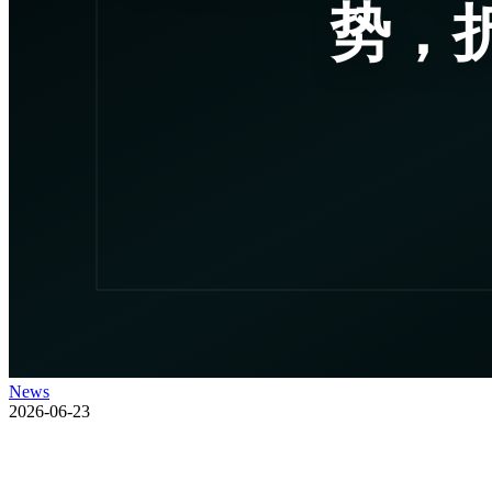
News
2026-06-23