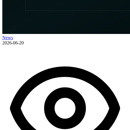
News
2026-06-20