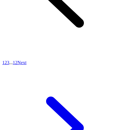
1
2
3
...
12
Next