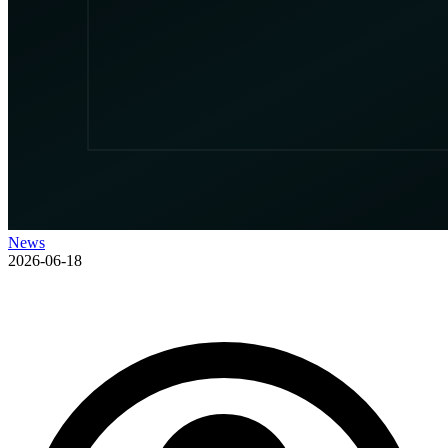
News
2026-06-18