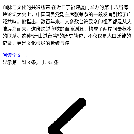
血脉与文化的共通纽带 在近日于福建厦门举办的第十八届海
峡论坛大会上，中国国民党副主席张荣恭的一段发言引起了广
泛共鸣。他指出，数百年来，大多数台湾民众的祖辈都是从大
陆渡海而来，这份跨越海峡的血脉渊源，构成了两岸间最根本
的联系。这种“唐山过台湾”的历史轨迹，不仅仅是人口迁徙的
记录，更是文化根脉的延续与传
阅读全文
→
显示第
1
到
8
条， 共
92
条