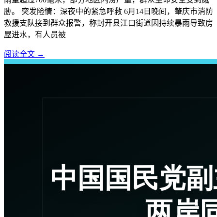
胁。 突发险情：深夜中的紧急呼救 6月14日晚间，肇庆市消防
救援支队接到群众报警，称封开县江口街道因持续暴雨导致房
屋进水，有人员被
阅读全文
→