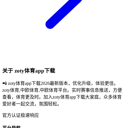
关于 zoty体育app下载
📲 zoty体育app下载2026最新版本，优化升级，体验更佳。
zoty体育,中欧体育,中欧体育平台。实时赛事信息推送，方便
查看，体育更及时。加入zoty体育app下载大家庭，众多体育
爱好者一起交流，氛围轻松。
官方认证
极速响应