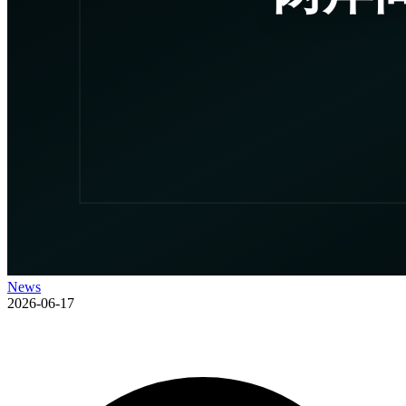
News
2026-06-17