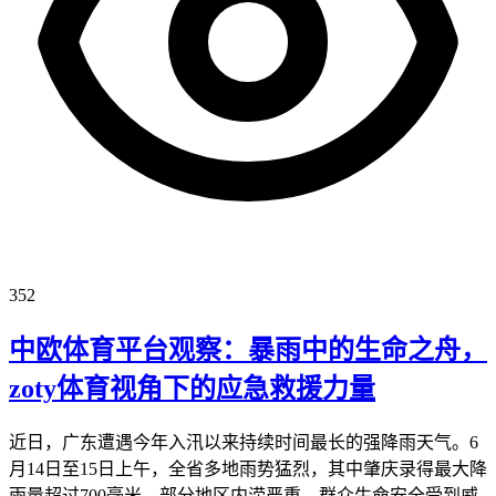
352
中欧体育平台观察：暴雨中的生命之舟，
zoty体育视角下的应急救援力量
近日，广东遭遇今年入汛以来持续时间最长的强降雨天气。6
月14日至15日上午，全省多地雨势猛烈，其中肇庆录得最大降
雨量超过700毫米，部分地区内涝严重，群众生命安全受到威